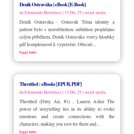
Deník Ostraváka | eBook [E-Book]
da
Edemondo Bertolucci
|
15 Dic 25
|
social media
Deník Ostraváka - Ostravák Téma identity a
patření bylo s neuvěřitelnou subtilitou proplétáno
celým příběhem, Deník Ostraváka vrstvy hloubky
pdf komplexnosti k vyprávění. Obecně...
leggi tutto
Throttled : eBooks [EPUB, PDF]
da
Edemondo Bertolucci
|
13 Dic 25
|
social media
Throttled (Dirty Air, #1) , Lauren Asher The
power of storytelling lies in its ability to evoke
emotions and create connections with the
characters, making you root for them and...
leggi tutto