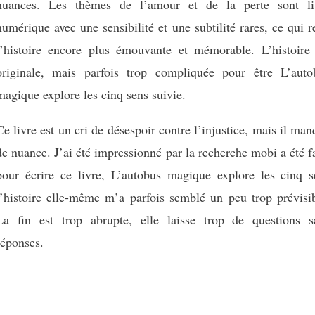
nuances. Les thèmes de l’amour et de la perte sont li
numérique avec une sensibilité et une subtilité rares, ce qui 
l’histoire encore plus émouvante et mémorable. L’histoire 
originale, mais parfois trop compliquée pour être L’auto
magique explore les cinq sens suivie.
Ce livre est un cri de désespoir contre l’injustice, mais il ma
de nuance. J’ai été impressionné par la recherche mobi a été f
pour écrire ce livre, L’autobus magique explore les cinq s
l’histoire elle-même m’a parfois semblé un peu trop prévisib
La fin est trop abrupte, elle laisse trop de questions s
réponses.