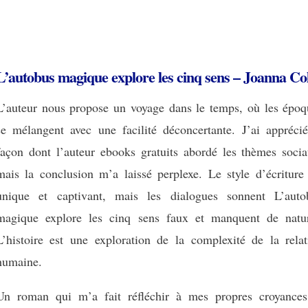
L’autobus magique explore les cinq sens – Joanna Co
L’auteur nous propose un voyage dans le temps, où les époq
se mélangent avec une facilité déconcertante. J’ai apprécié
façon dont l’auteur ebooks gratuits abordé les thèmes socia
mais la conclusion m’a laissé perplexe. Le style d’écriture 
unique et captivant, mais les dialogues sonnent L’auto
magique explore les cinq sens faux et manquent de natur
L’histoire est une exploration de la complexité de la relat
humaine.
Un roman qui m’a fait réfléchir à mes propres croyances