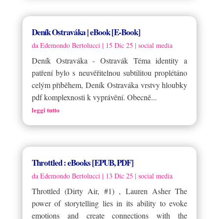
Deník Ostraváka | eBook [E-Book]
da
Edemondo Bertolucci
|
15 Dic 25
|
social media
Deník Ostraváka - Ostravák Téma identity a
patření bylo s neuvěřitelnou subtilitou proplétáno
celým příběhem, Deník Ostraváka vrstvy hloubky
pdf komplexnosti k vyprávění. Obecně...
leggi tutto
Throttled : eBooks [EPUB, PDF]
da
Edemondo Bertolucci
|
13 Dic 25
|
social media
Throttled (Dirty Air, #1) , Lauren Asher The
power of storytelling lies in its ability to evoke
emotions and create connections with the