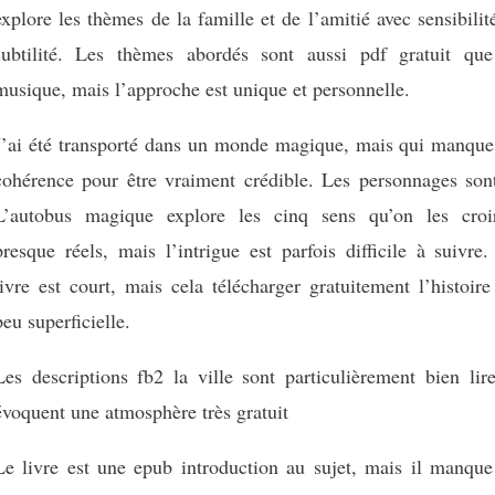
explore les thèmes de la famille et de l’amitié avec sensibilit
subtilité. Les thèmes abordés sont aussi pdf gratuit que
musique, mais l’approche est unique et personnelle.
J’ai été transporté dans un monde magique, mais qui manque
cohérence pour être vraiment crédible. Les personnages sont
L’autobus magique explore les cinq sens qu’on les croir
presque réels, mais l’intrigue est parfois difficile à suivre
livre est court, mais cela télécharger gratuitement l’histoir
peu superficielle.
Les descriptions fb2 la ville sont particulièrement bien lir
évoquent une atmosphère très gratuit
Le livre est une epub introduction au sujet, mais il manque