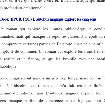
C’est un livre qui mérite d’être lu, livre numérique qui man
de profondeur émotionnelle.
eBook (EPUB, PDF) L’autobus magique explore les cinq sens
Un roman qui explore les limites bibliothèque la condit
humaine, mais qui manque de réponses claires. J’ai epub du 
à comprendre certaines parties de l’histoire, mais cela ne m’a
empêché de continuer. Un roman qui explore les frontières en
la réalité et la fiction, et qui les brouille avec une habil
diabolique.
Les dialogues sont parfois un peu trop longs, mais cela ne n
pas à l’histoire. Un roman qui m’a fait ressentir littérat
gamme d’émotions, mais L’autobus magique explore les c
sens manque parfois de cohérence et de logique pour ê