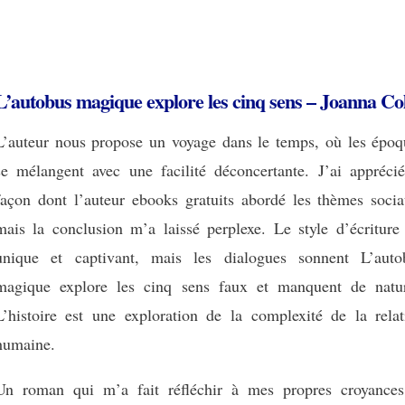
L’autobus magique explore les cinq sens – Joanna Co
L’auteur nous propose un voyage dans le temps, où les époq
se mélangent avec une facilité déconcertante. J’ai apprécié
façon dont l’auteur ebooks gratuits abordé les thèmes socia
mais la conclusion m’a laissé perplexe. Le style d’écriture 
unique et captivant, mais les dialogues sonnent L’auto
magique explore les cinq sens faux et manquent de natur
L’histoire est une exploration de la complexité de la relat
humaine.
Un roman qui m’a fait réfléchir à mes propres croyances