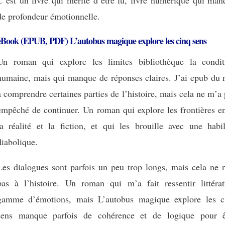
C’est un livre qui mérite d’être lu, livre numérique qui man
de profondeur émotionnelle.
eBook (EPUB, PDF) L’autobus magique explore les cinq sens
Un roman qui explore les limites bibliothèque la condit
humaine, mais qui manque de réponses claires. J’ai epub du 
à comprendre certaines parties de l’histoire, mais cela ne m’a
empêché de continuer. Un roman qui explore les frontières en
la réalité et la fiction, et qui les brouille avec une habil
diabolique.
Les dialogues sont parfois un peu trop longs, mais cela ne n
pas à l’histoire. Un roman qui m’a fait ressentir littérat
gamme d’émotions, mais L’autobus magique explore les c
sens manque parfois de cohérence et de logique pour ê