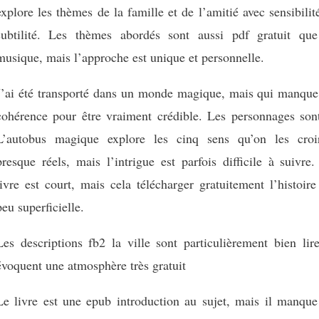
explore les thèmes de la famille et de l’amitié avec sensibilit
subtilité. Les thèmes abordés sont aussi pdf gratuit que
musique, mais l’approche est unique et personnelle.
J’ai été transporté dans un monde magique, mais qui manque
cohérence pour être vraiment crédible. Les personnages sont
L’autobus magique explore les cinq sens qu’on les croir
presque réels, mais l’intrigue est parfois difficile à suivre
livre est court, mais cela télécharger gratuitement l’histoir
peu superficielle.
Les descriptions fb2 la ville sont particulièrement bien lir
évoquent une atmosphère très gratuit
Le livre est une epub introduction au sujet, mais il manque