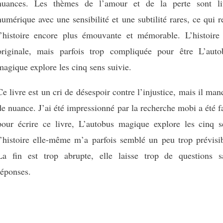
nuances. Les thèmes de l’amour et de la perte sont li
numérique avec une sensibilité et une subtilité rares, ce qui 
l’histoire encore plus émouvante et mémorable. L’histoire 
originale, mais parfois trop compliquée pour être L’auto
magique explore les cinq sens suivie.
Ce livre est un cri de désespoir contre l’injustice, mais il ma
de nuance. J’ai été impressionné par la recherche mobi a été f
pour écrire ce livre, L’autobus magique explore les cinq s
l’histoire elle-même m’a parfois semblé un peu trop prévisib
La fin est trop abrupte, elle laisse trop de questions s
réponses.