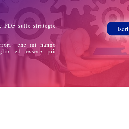
e PDF sulle strategie
Iscri
rrori" che mi hanno
glio ed essere più