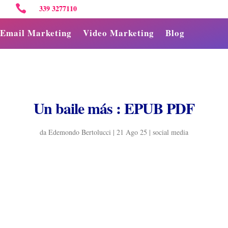

339 3277110
Email Marketing
Video Marketing
Blog
Un baile más : EPUB PDF
da
Edemondo Bertolucci
|
21 Ago 25
|
social media