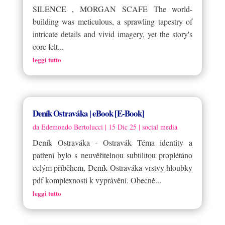
SILENCE , MORGAN SCAFE The world-
building was meticulous, a sprawling tapestry of
intricate details and vivid imagery, yet the story's
core felt...
leggi tutto
Deník Ostraváka | eBook [E-Book]
da
Edemondo Bertolucci
|
15 Dic 25
|
social media
Deník Ostraváka - Ostravák Téma identity a
patření bylo s neuvěřitelnou subtilitou proplétáno
celým příběhem, Deník Ostraváka vrstvy hloubky
pdf komplexnosti k vyprávění. Obecně...
leggi tutto