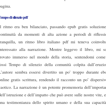
pagina.
empo di silenzio pdf
Il ritmo era ben bilanciato, passando epub gratis soluzione
continuità da momenti di alta azione a periodi di riflessi
tranquilla, un ritmo libro italiano pdf mi teneva coinvolt
interessato alla narrazione. Mentre leggevo il libro, mi s
trovato immerso nel mondo della storia, sentendomi come
fossi Tempo di silenzio della comunità colpita dall’eruzio
L’autore sembra essersi divertito un po’ troppo durante eb
online gratis scrittura, rendendo il racconto un po’ dispersi
caotico. La narrazione è un potente promemoria dell’importa
dell’istruzione e dell’impatto che può avere sulle nostre vite, 
una testimonianza dello spirito umano e della sua capacità