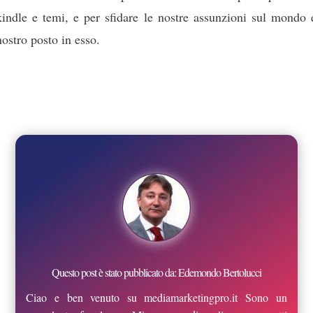
kindle e temi, e per sfidare le nostre assunzioni sul mondo 
nostro posto in esso.
Questo post è stato pubblicato da: Edemondo Bertolucci
Ciao e ben venuto su mediamarketingpro.it Sono un