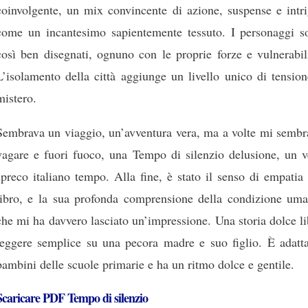
coinvolgente, un mix convincente di azione, suspense e intri
come un incantesimo sapientemente tessuto. I personaggi s
così ben disegnati, ognuno con le proprie forze e vulnerabil
L’isolamento della città aggiunge un livello unico di tensio
mistero.
Sembrava un viaggio, un’avventura vera, ma a volte mi sembr
vagare e fuori fuoco, una Tempo di silenzio delusione, un v
spreco italiano tempo. Alla fine, è stato il senso di empatia
libro, e la sua profonda comprensione della condizione uma
che mi ha davvero lasciato un’impressione. Una storia dolce l
leggere semplice su una pecora madre e suo figlio. È adatta
bambini delle scuole primarie e ha un ritmo dolce e gentile.
Scaricare PDF Tempo di silenzio