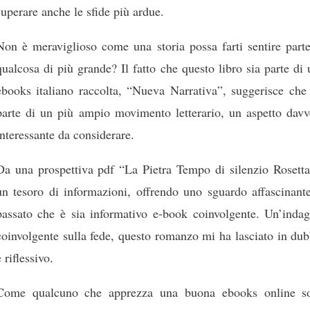
superare anche le sfide più ardue.
Non è meraviglioso come una storia possa farti sentire parte
qualcosa di più grande? Il fatto che questo libro sia parte di
ebooks italiano raccolta, “Nueva Narrativa”, suggerisce che 
parte di un più ampio movimento letterario, un aspetto davv
interessante da considerare.
Da una prospettiva pdf “La Pietra Tempo di silenzio Rosetta
un tesoro di informazioni, offrendo uno sguardo affascinante
passato che è sia informativo e-book coinvolgente. Un’indag
coinvolgente sulla fede, questo romanzo mi ha lasciato in du
e riflessivo.
Come qualcuno che apprezza una buona ebooks online s