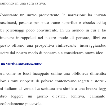
tramonto in una sera estiva.
Nonostante un inizio promettente, la narrazione ha iniziat
trascinarsi, pesante per sotto-trame superflue e ebooks svil
dei personaggi poco convincente. In un mondo in cui è fac
rimanere intrappolati nel nostro modo di pensare, libri c
questo offrono una prospettiva rinfrescante, incoraggiandoc
uscire dal nostro modo di pensare e a considerare nuove idee.
uis Martín-Santos libro online
Era come se fossi incappato online una biblioteca dimentica
dove i tomi ricoperti di polvere contenevano segreti e storie
mi italiano al vento. La scrittura era simile a una brezza leg
libro leggere un giorno d’estate, lenitiva, calmant
profondamente piacevole.