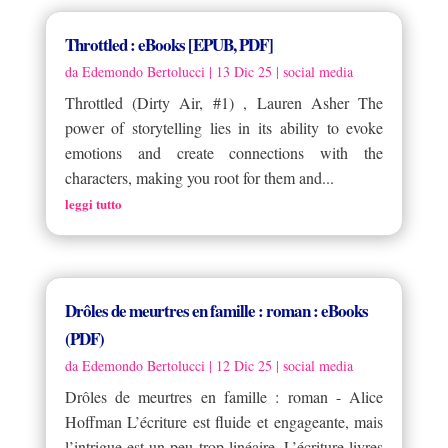
Throttled : eBooks [EPUB, PDF]
da
Edemondo Bertolucci
|
13 Dic 25
|
social media
Throttled (Dirty Air, #1) , Lauren Asher The
power of storytelling lies in its ability to evoke
emotions and create connections with the
characters, making you root for them and...
leggi tutto
Drôles de meurtres en famille : roman : eBooks
(PDF)
da
Edemondo Bertolucci
|
12 Dic 25
|
social media
Drôles de meurtres en famille : roman - Alice
Hoffman L’écriture est fluide et engageante, mais
l’intrigue est un peu trop linéaire. L’écriture livres