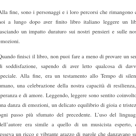
Alla fine, sono i personaggi e i loro percorsi che rimangono
noi a lungo dopo aver finito libro italiano leggere un lib
lasciando un impatto duraturo sui nostri pensieri e sulle no
emozioni.
Quando finisci il libro, non puoi fare a meno di provare un s
di soddisfazione, sapendo di aver letto qualcosa di davv
speciale. Alla fine, era un testamento allo Tempo di silen
umano, una celebrazione della nostra capacità di resilienza,
speranza e di amore. Leggendo, leggere sono sentito coinvolt
una danza di emozioni, un delicato equilibrio di gioia e triste
ogni passo più sfumato del precedente. L’uso del linguag
dell’autore era simile a quello di un musicista esperto, 
tesseva un ricco e vibrante arazzo di parole che danzavano s