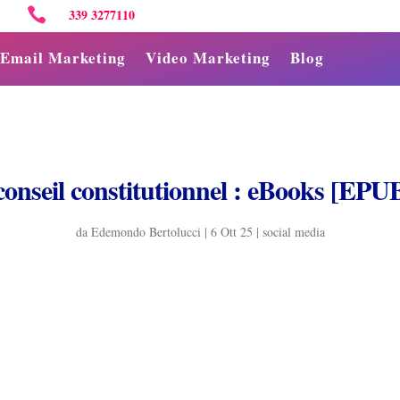

339 3277110
Email Marketing
Video Marketing
Blog
 conseil constitutionnel : eBooks [EPU
da
Edemondo Bertolucci
|
6 Ott 25
|
social media