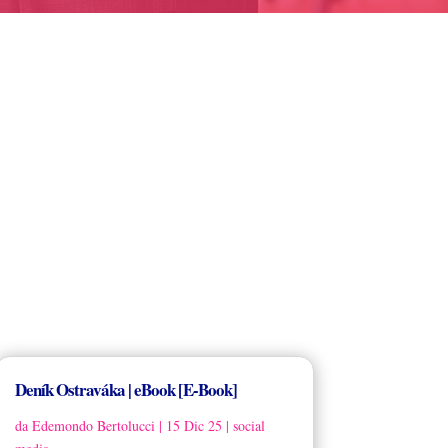
Deník Ostraváka | eBook [E-Book]
da
Edemondo Bertolucci
|
15 Dic 25
|
social