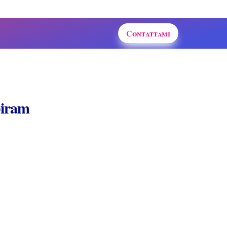
Contattami
piram