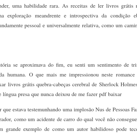
der, uma habilidade rara. As receitas de ler livros grátis
ma exploração meandrente e introspectiva da condição e
fundamente pessoal e universalmente relativa, como um camin
ória se aproximava do fim, eu senti um sentimento de tri
vida humana. O que mais me impressionou neste romance f
xar livros grátis quebra-cabeças cerebral de Sherlock Holm
 língua presa que nunca deixou de me fazer pdf baixar
ir que estava testemunhando uma implosão Nus de Pessoas Fa
ador, como um acidente de carro do qual você não consegue 
 um grande exemplo de como um autor habilidoso pode te