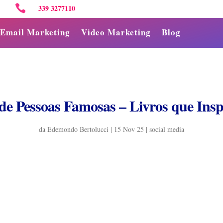

339 3277110
Email Marketing
Video Marketing
Blog
de Pessoas Famosas – Livros que Ins
da
Edemondo Bertolucci
|
15 Nov 25
|
social media