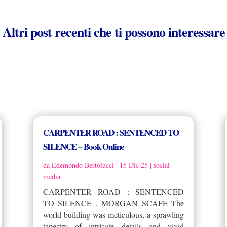
Altri post recenti che ti possono interessare
CARPENTER ROAD : SENTENCED TO
SILENCE – Book Online
da
Edemondo Bertolucci
|
15 Dic 25
|
social
media
CARPENTER ROAD : SENTENCED
TO SILENCE , MORGAN SCAFE The
world-building was meticulous, a sprawling
tapestry of intricate details and vivid