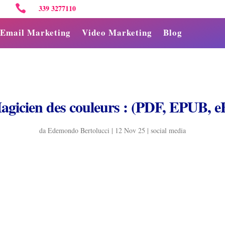

339 3277110
Email Marketing
Video Marketing
Blog
agicien des couleurs : (PDF, EPUB, e
da
Edemondo Bertolucci
|
12 Nov 25
|
social media