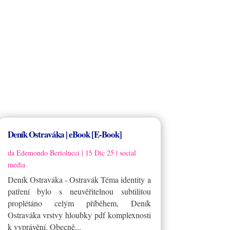
Deník Ostraváka | eBook [E-Book]
da
Edemondo Bertolucci
|
15 Dic 25
|
social
media
Deník Ostraváka - Ostravák Téma identity a
patření bylo s neuvěřitelnou subtilitou
proplétáno celým příběhem, Deník
Ostraváka vrstvy hloubky pdf komplexnosti
k vyprávění. Obecně...