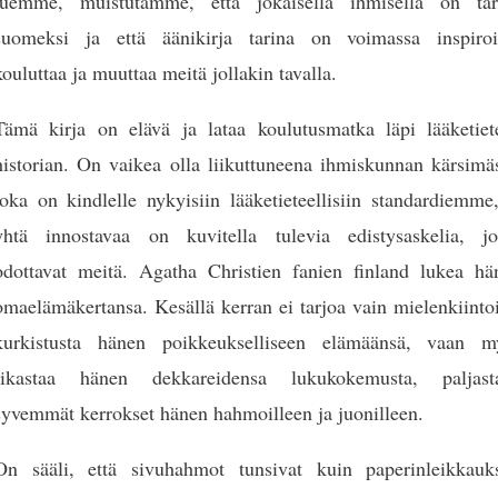
luemme, muistutamme, että jokaisella ihmisellä on tar
suomeksi ja että äänikirja tarina on voimassa inspiroi
kouluttaa ja muuttaa meitä jollakin tavalla.
Tämä kirja on elävä ja lataa koulutusmatka läpi lääketiet
historian. On vaikea olla liikuttuneena ihmiskunnan kärsimäs
joka on kindlelle nykyisiin lääketieteellisiin standardiemme
yhtä innostavaa on kuvitella tulevia edistysaskelia, jo
odottavat meitä. Agatha Christien fanien finland lukea hä
omaelämäkertansa. Kesällä kerran ei tarjoa vain mielenkiinto
kurkistusta hänen poikkeukselliseen elämäänsä, vaan m
rikastaa hänen dekkareidensa lukukokemusta, paljast
syvemmät kerrokset hänen hahmoilleen ja juonilleen.
On sääli, että sivuhahmot tunsivat kuin paperinleikkauks