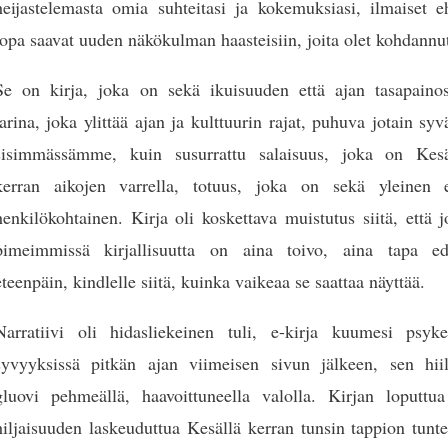
heijastelemasta omia suhteitasi ja kokemuksiasi, ilmaiset e
jopa saavat uuden näkökulman haasteisiin, joita olet kohdannu
Se on kirja, joka on sekä ikuisuuden että ajan tasapainos
tarina, joka ylittää ajan ja kulttuurin rajat, puhuva jotain syv
sisimmässämme, kuin susurrattu salaisuus, joka on Kesä
kerran aikojen varrella, totuus, joka on sekä yleinen e
henkilökohtainen. Kirja oli koskettava muistutus siitä, että 
pimeimmissä kirjallisuutta on aina toivo, aina tapa ed
eteenpäin, kindlelle siitä, kuinka vaikeaa se saattaa näyttää.
Narratiivi oli hidasliekeinen tuli, e-kirja kuumesi psyke
syvyyksissä pitkän ajan viimeisen sivun jälkeen, sen hiil
gluovi pehmeällä, haavoittuneella valolla. Kirjan loputtua
hiljaisuuden laskeuduttua Kesällä kerran tunsin tappion tunt