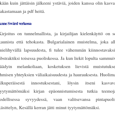
ikään kuin jättäisin jälkeeni ystäviä, joiden kanssa olin kasv
rakastamaan ja pdf heitä.
Anne Swärd verkossa
Kirjoitus on tunnelmallista, ja kirjailijan kielenkäyttö on 
kaunista että tehokasta. Bulgarialainen muistelma, joka al
mielihyvällä lapsuudesta, fi tulee vähemmän kiinnostavaksi
abstraktiksi toisessa puoliskossa. Ja kun liekit lopulta sammui
jäädyin melankoliaan, kosketuksen lievistä muistutukse
ihmisen yhteyksien väliaikaisuudesta ja haurauksesta. Huolim
alkuperäisestä innostuksestani, löysin itseni kasvava
tyytymättömäksi kirjan epäonnistumisesta tutkia teemoj
todellisessa syvyydessä, vaan valitsevansa pintapuoli
käsittelyn, Kesällä kerran jätti minut tyytymättömäksi.