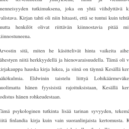
menneisyyden tutkimuksena, joka on yhtä viihdyttävä k
valistava. Kirjan tahti oli niin hitaasti, että se tuntui kuin teht
mutta henkilöt olivat riittävän kiinnostavia pitää mi
kiinnostuneena.
Arvostin sitä, miten he käsittelivät hinta vaikeita aihei
lähestyen niitä herkkyydellä ja hienovaraisuudella. Tämä oli 
kirjakauppa hauska kirja lukea, ja siinä on täynnä Kesällä ke
näkökulmia. Eldwinin taistelu liittyä Lohikäärmeväke
huolimatta hänen fyysisistä rajoituksistaan, Kesällä ker
todistus hänen rohkeudestaan.
Tämä psykologinen tutkinta lisää tarinan syvyyden, tekemä
siitä finlandia kirja​ kuin vain suoranlinjaista kertomusta.