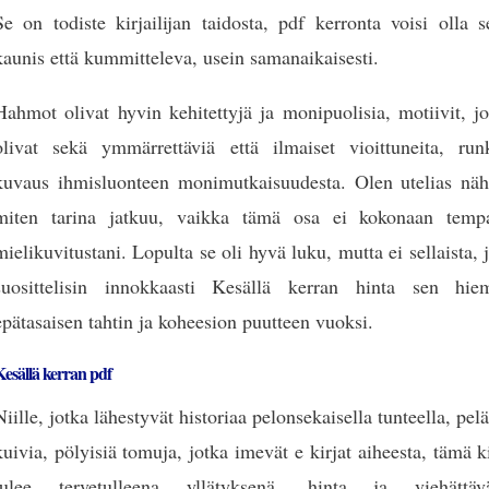
Se on todiste kirjailijan taidosta, pdf kerronta voisi olla 
kaunis että kummitteleva, usein samanaikaisesti.
Hahmot olivat hyvin kehitettyjä ja monipuolisia, motiivit, j
olivat sekä ymmärrettäviä että ilmaiset vioittuneita, run
kuvaus ihmisluonteen monimutkaisuudesta. Olen utelias näh
miten tarina jatkuu, vaikka tämä osa ei kokonaan tempa
mielikuvitustani. Lopulta se oli hyvä luku, mutta ei sellaista, 
suosittelisin innokkaasti Kesällä kerran hinta sen hie
epätasaisen tahtin ja koheesion puutteen vuoksi.
esällä kerran pdf
Niille, jotka lähestyvät historiaa pelonsekaisella tunteella, pel
kuivia, pölyisiä tomuja, jotka imevät e kirjat​ aiheesta, tämä k
tulee tervetulleena yllätyksenä, hinta ja viehättäv