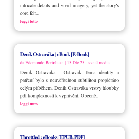
intricate details and vivid imagery, yet the story's
core felt...
leggi tutto
Deník Ostraváka | eBook [E-Book]
da
Edemondo Bertolucci
|
15 Dic 25
|
social media
Deník Ostraváka - Ostravák Téma identity a
patření bylo s neuvěřitelnou subtilitou proplétáno
celým příběhem, Deník Ostraváka vrstvy hloubky
pdf komplexnosti k vyprávění. Obecně...
leggi tutto
Throttled : eBooks [EPUB, PDF]