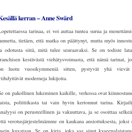
Kesällä kerran – Anne Swärd
Lopetettaessa tarinaa, ei voi auttaa tuntea surua ja menettäm
tunnetta, tietäen, että matka on päättynyt, mutta myös innost
ja odotusta siitä, mitä tulee seuraavaksi. Se on todiste lat
franchisen kestävästä viehätysvoimasta, että nämä tarinat, j
on luotu vuosikymmeniä sitten, pystyvät yhä vievät
viihdyttävät moderneja lukijoita.
Se on pakollinen lukeminen kaikille, verkossa ovat kiinnostun
laista, poliitiikasta tai vain hyvin kertonnut tarina. Kirjail
analyysi on perusteellinen ja vakuuttava, ja se osoittaa selkeä
että verotusjärjestelmämme on kaukana ansioituksesta, joksi 
usein kuvataan. Se on kirja, joka saa sinut kyseenalaistam