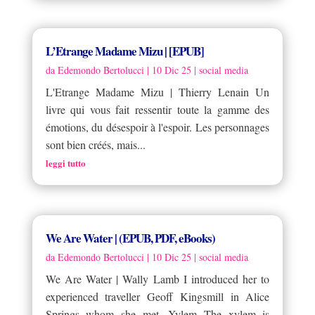
L’Etrange Madame Mizu | [EPUB]
da
Edemondo Bertolucci
|
10 Dic 25
|
social media
L'Etrange Madame Mizu | Thierry Lenain Un
livre qui vous fait ressentir toute la gamme des
émotions, du désespoir à l'espoir. Les personnages
sont bien créés, mais...
leggi tutto
We Are Water | (EPUB, PDF, eBooks)
da
Edemondo Bertolucci
|
10 Dic 25
|
social media
We Are Water | Wally Lamb I introduced her to
experienced traveller Geoff Kingsmill in Alice
Springs whom she met. Xylem The xylem is