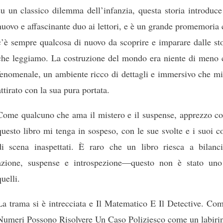
su un classico dilemma dell’infanzia, questa storia introduc
nuovo e affascinante duo ai lettori, e è un grande promemoria
c’è sempre qualcosa di nuovo da scoprire e imparare dalle st
che leggiamo. La costruzione del mondo era niente di meno 
fenomenale, un ambiente ricco di dettagli e immersivo che mi
attirato con la sua pura portata.
Come qualcuno che ama il mistero e il suspense, apprezzo c
questo libro mi tenga in sospeso, con le sue svolte e i suoi c
di scena inaspettati. È raro che un libro riesca a bilanci
azione, suspense e introspezione—questo non è stato uno
quelli.
La trama si è intrecciata e Il Matematico E Il Detective. Co
Numeri Possono Risolvere Un Caso Poliziesco come un labirin