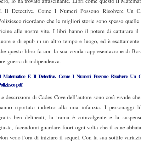
però, lo ha trovato affascinante. Libri come questo Il Matema
E Il Detective. Come I Numeri Possono Risolvere Un C
Poliziesco ricordano che le migliori storie sono spesso quelle
vicine alle nostre vite. I libri hanno il potere di catturare il
cuore e di epub in un altro tempo e luogo, ed è esattamente 
che questo libro fa con la sua vivida rappresentazione di Bo
pre-guerra di indipendenza.
Il Matematico E Il Detective. Come I Numeri Possono Risolvere Un 
oliziesco pdf
Le descrizioni di Cades Cove dell’autore sono così vivide ch
hanno riportato indietro alla mia infanzia. I personaggi li
gratis ben delineati, la trama è coinvolgente e la suspens
giusta, facendomi guardare fuori ogni volta che il cane abbai
Non vedo l’ora di iniziare il sequel. Con la sua sottile variaz