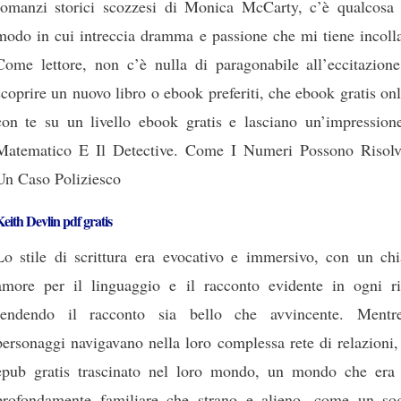
romanzi storici scozzesi di Monica McCarty, c’è qualcosa 
modo in cui intreccia dramma e passione che mi tiene incolla
Come lettore, non c’è nulla di paragonabile all’eccitazione
scoprire un nuovo libro o ebook preferiti, che ebook gratis on
con te su un livello ebook gratis e lasciano un’impressione
Matematico E Il Detective. Come I Numeri Possono Risolv
Un Caso Poliziesco
eith Devlin pdf gratis
Lo stile di scrittura era evocativo e immersivo, con un chi
amore per il linguaggio e il racconto evidente in ogni ri
rendendo il racconto sia bello che avvincente. Mentr
personaggi navigavano nella loro complessa rete di relazioni
epub gratis trascinato nel loro mondo, un mondo che era 
profondamente familiare che strano e alieno, come un so