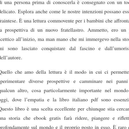
di una persona prima di conoscerla è consegnato con un to
delicato. Esplora anche come le nostre intenzioni possano es
fraintese. È una lettura commovente per i bambini che affron
la prospettiva di un nuovo fratellastro. Ammetto, ero un 
scettico all’inizio, ma man mano che mi immergevo nella stor
mi sono lasciato conquistare dal fascino e dall’umori
dell’autore.
Quello che amo della lettura è il modo in cui ci permette
sperimentare diverse prospettive e camminare nei panni
qualcun altro, cosa particolarmente importante nel mondo
oggi, dove l’empatia e la libro italiano pdf sono essenzia
Questo libro è una scelta eccellente per chiunque stia cerca
una storia che ebook gratis farà ridere, piangere e riflett
profondamente sul mondo e il proprio posto in esso. È raro 