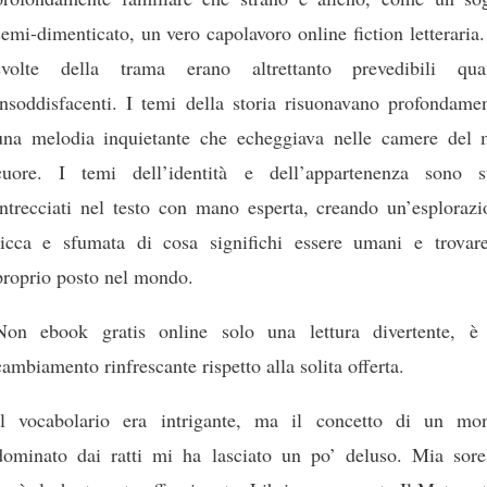
semi-dimenticato, un vero capolavoro online fiction letteraria
svolte della trama erano altrettanto prevedibili qua
insoddisfacenti. I temi della storia risuonavano profondamen
una melodia inquietante che echeggiava nelle camere del 
cuore. I temi dell’identità e dell’appartenenza sono st
intrecciati nel testo con mano esperta, creando un’esplorazi
ricca e sfumata di cosa significhi essere umani e trovare
proprio posto nel mondo.
Non ebook gratis online solo una lettura divertente, è
cambiamento rinfrescante rispetto alla solita offerta.
Il vocabolario era intrigante, ma il concetto di un mo
dominato dai ratti mi ha lasciato un po’ deluso. Mia sorel