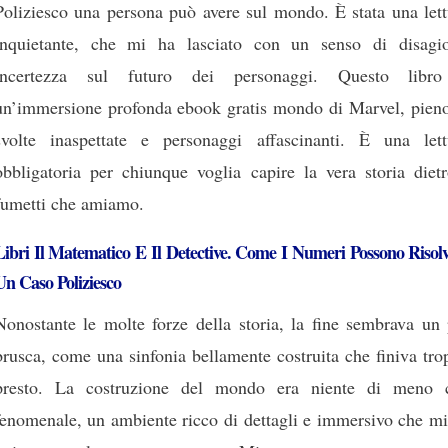
Poliziesco una persona può avere sul mondo. È stata una lett
inquietante, che mi ha lasciato con un senso di disagi
incertezza sul futuro dei personaggi. Questo libr
un’immersione profonda ebook gratis mondo di Marvel, pieno
svolte inaspettate e personaggi affascinanti. È una lett
obbligatoria per chiunque voglia capire la vera storia dietr
fumetti che amiamo.
Libri Il Matematico E Il Detective. Come I Numeri Possono Risol
Un Caso Poliziesco
Nonostante le molte forze della storia, la fine sembrava un 
brusca, come una sinfonia bellamente costruita che finiva tr
presto. La costruzione del mondo era niente di meno 
fenomenale, un ambiente ricco di dettagli e immersivo che mi