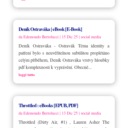
Deník Ostraváka | eBook [E-Book]
da
Edemondo Bertolucci
|
15 Dic 25
|
social media
Deník Ostraváka - Ostravák Téma identity a
patření bylo s neuvěřitelnou subtilitou proplétáno
celým příběhem, Deník Ostraváka vrstvy hloubky
pdf komplexnosti k vyprávění. Obecně...
leggi tutto
Throttled : eBooks [EPUB, PDF]
da
Edemondo Bertolucci
|
13 Dic 25
|
social media
Throttled (Dirty Air, #1) , Lauren Asher The