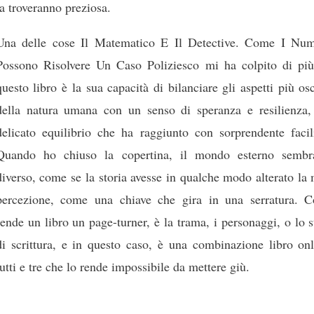
la troveranno preziosa.
Una delle cose Il Matematico E Il Detective. Come I Num
Possono Risolvere Un Caso Poliziesco mi ha colpito di più
questo libro è la sua capacità di bilanciare gli aspetti più os
della natura umana con un senso di speranza e resilienza,
delicato equilibrio che ha raggiunto con sorprendente facili
Quando ho chiuso la copertina, il mondo esterno sembr
diverso, come se la storia avesse in qualche modo alterato la
percezione, come una chiave che gira in una serratura. C
rende un libro un page-turner, è la trama, i personaggi, o lo s
di scrittura, e in questo caso, è una combinazione libro onl
tutti e tre che lo rende impossibile da mettere giù.