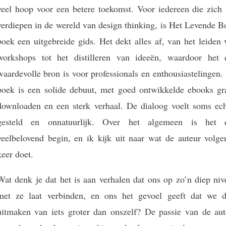
veel hoop voor een betere toekomst. Voor iedereen die zich 
verdiepen in de wereld van design thinking, is Het Levende B
boek een uitgebreide gids. Het dekt alles af, van het leiden
workshops tot het distilleren van ideeën, waardoor het 
waardevolle bron is voor professionals en enthousiastelingen.
boek is een solide debuut, met goed ontwikkelde ebooks gra
downloaden en een sterk verhaal. De dialoog voelt soms ech
gesteld en onnatuurlijk. Over het algemeen is het 
veelbelovend begin, en ik kijk uit naar wat de auteur volge
keer doet.
Wat denk je dat het is aan verhalen dat ons op zo’n diep niv
met ze laat verbinden, en ons het gevoel geeft dat we d
uitmaken van iets groter dan onszelf? De passie van de aut