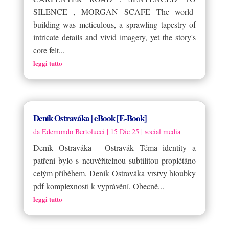
SILENCE , MORGAN SCAFE The world-
building was meticulous, a sprawling tapestry of
intricate details and vivid imagery, yet the story's
core felt...
leggi tutto
Deník Ostraváka | eBook [E-Book]
da
Edemondo Bertolucci
|
15 Dic 25
|
social media
Deník Ostraváka - Ostravák Téma identity a
patření bylo s neuvěřitelnou subtilitou proplétáno
celým příběhem, Deník Ostraváka vrstvy hloubky
pdf komplexnosti k vyprávění. Obecně...
leggi tutto