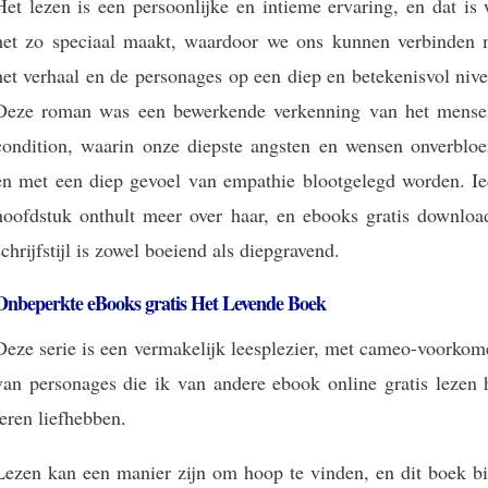
Het lezen is een persoonlijke en intieme ervaring, en dat is
het zo speciaal maakt, waardoor we ons kunnen verbinden 
het verhaal en de personages op een diep en betekenisvol niv
Deze roman was een bewerkende verkenning van het mensel
condition, waarin onze diepste angsten en wensen onverblo
en met een diep gevoel van empathie blootgelegd worden. Ie
hoofdstuk onthult meer over haar, en ebooks gratis downloa
schrijfstijl is zowel boeiend als diepgravend.
Onbeperkte eBooks gratis Het Levende Boek
Deze serie is een vermakelijk leesplezier, met cameo-voorkom
van personages die ik van andere ebook online gratis lezen 
leren liefhebben.
Lezen kan een manier zijn om hoop te vinden, en dit boek bi