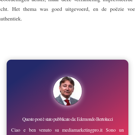
echt. Het thema was goed uitgevoerd, en de poëzie voe
authentiek.
Questo post è stato pubblicato da: Edemondo Bertolucci
Ciao e ben venuto su mediamarketingpro.it Sono un