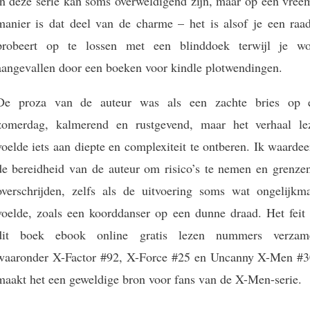
in deze serie kan soms overweldigend zijn, maar op een vree
manier is dat deel van de charme – het is alsof je een raad
probeert op te lossen met een blinddoek terwijl je wo
aangevallen door een boeken voor kindle plotwendingen.
De proza van de auteur was als een zachte bries op 
zomerdag, kalmerend en rustgevend, maar het verhaal le
voelde iets aan diepte en complexiteit te ontberen. Ik waarde
de bereidheid van de auteur om risico’s te nemen en grenzen
overschrijden, zelfs als de uitvoering soms wat ongelijkma
voelde, zoals een koorddanser op een dunne draad. Het feit 
dit boek ebook online gratis lezen nummers verzame
waaronder X-Factor #92, X-Force #25 en Uncanny X-Men #3
maakt het een geweldige bron voor fans van de X-Men-serie.