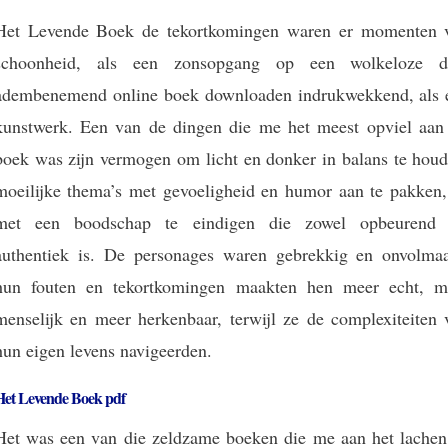
Het Levende Boek de tekortkomingen waren er momenten 
schoonheid, als een zonsopgang op een wolkeloze d
adembenemend online boek downloaden indrukwekkend, als 
kunstwerk. Een van de dingen die me het meest opviel aan 
boek was zijn vermogen om licht en donker in balans te houd
moeilijke thema’s met gevoeligheid en humor aan te pakken,
met een boodschap te eindigen die zowel opbeurend 
authentiek is. De personages waren gebrekkig en onvolmaa
hun fouten en tekortkomingen maakten hen meer echt, m
menselijk en meer herkenbaar, terwijl ze de complexiteiten 
hun eigen levens navigeerden.
Het Levende Boek pdf
Het was een van die zeldzame boeken die me aan het lachen