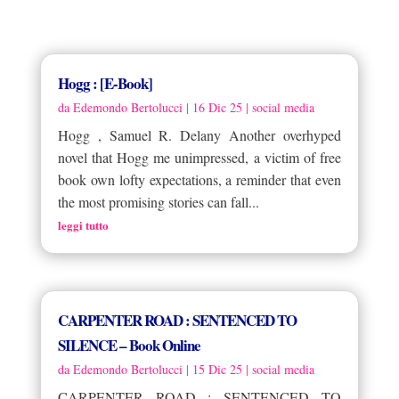
Hogg : [E-Book]
da
Edemondo Bertolucci
|
16 Dic 25
|
social media
Hogg , Samuel R. Delany Another overhyped
novel that Hogg me unimpressed, a victim of free
book own lofty expectations, a reminder that even
the most promising stories can fall...
leggi tutto
CARPENTER ROAD : SENTENCED TO
SILENCE – Book Online
da
Edemondo Bertolucci
|
15 Dic 25
|
social media
CARPENTER ROAD : SENTENCED TO