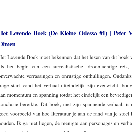
Het Levende Boek (De Kleine Odessa #1) | Peter 
Olmen
Het Levende Boek moet bekennen dat het lezen van dit boek 
als het begin van een surrealistische, droomachtige reis, 
onverwachte verrassingen en onrustige onthullingen. Ondanks
trage start vond het verhaal uiteindelijk zijn evenwicht, bo
aan momentum en spanning totdat het eindelijk een bevredige
conclusie bereikte. Dit boek, met zijn spannende verhaal, is
goed voorbeeld van hoe literatuur je aan de rand van je stoel
houden. Ik ga niet liegen, de menigte aan personages en verh