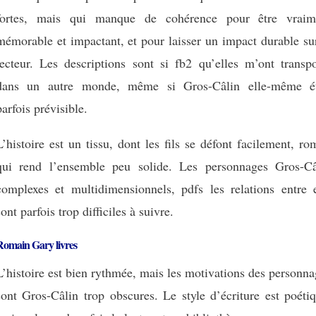
fortes, mais qui manque de cohérence pour être vraim
mémorable et impactant, et pour laisser un impact durable su
lecteur. Les descriptions sont si fb2 qu’elles m’ont transpo
dans un autre monde, même si Gros-Câlin elle-même ét
parfois prévisible.
L’histoire est un tissu, dont les fils se défont facilement, r
qui rend l’ensemble peu solide. Les personnages Gros-Câ
complexes et multidimensionnels, pdfs les relations entre 
sont parfois trop difficiles à suivre.
Romain Gary livres
L’histoire est bien rythmée, mais les motivations des personn
sont Gros-Câlin trop obscures. Le style d’écriture est poéti