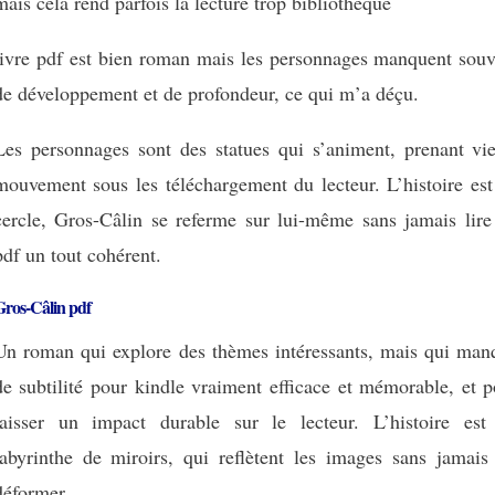
mais cela rend parfois la lecture trop bibliothèque
livre pdf est bien roman mais les personnages manquent souv
de développement et de profondeur, ce qui m’a déçu.
Les personnages sont des statues qui s’animent, prenant vie
mouvement sous les téléchargement du lecteur. L’histoire est
cercle, Gros-Câlin se referme sur lui-même sans jamais lire
pdf un tout cohérent.
Gros-Câlin pdf
Un roman qui explore des thèmes intéressants, mais qui man
de subtilité pour kindle vraiment efficace et mémorable, et 
laisser un impact durable sur le lecteur. L’histoire est
labyrinthe de miroirs, qui reflètent les images sans jamais 
déformer.