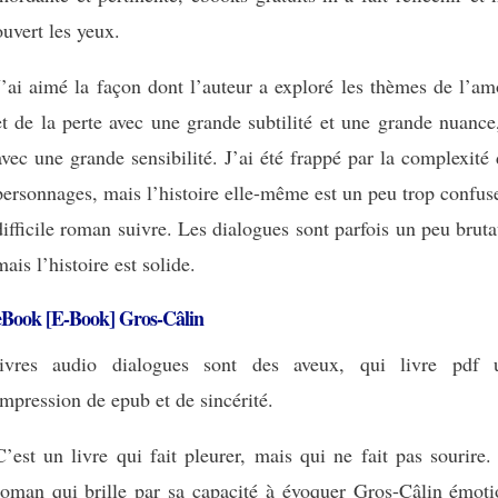
ouvert les yeux.
J’ai aimé la façon dont l’auteur a exploré les thèmes de l’a
et de la perte avec une grande subtilité et une grande nuance
avec une grande sensibilité. J’ai été frappé par la complexité
personnages, mais l’histoire elle-même est un peu trop confus
difficile roman suivre. Les dialogues sont parfois un peu brut
mais l’histoire est solide.
eBook [E-Book] Gros-Câlin
livres audio dialogues sont des aveux, qui livre pdf 
impression de epub et de sincérité.
C’est un livre qui fait pleurer, mais qui ne fait pas sourire
roman qui brille par sa capacité à évoquer Gros-Câlin émoti