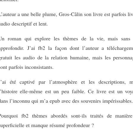
L’auteur a une belle plume, Gros-Câlin son livre est parfois li
audio descriptif et lent.
Un roman qui explore les thèmes de la vie, mais sans 
approfondir. J’ai fb2 la façon dont l’auteur a téléchargem
gratuit les audio de la relation humaine, mais les personna
sont parfois inconsistants.
J’ai été captivé par l’atmosphère et les descriptions, m
l’histoire elle-même est un peu faible. Ce livre est un voy
dans l’inconnu qui m’a epub avec des souvenirs impérissables.
Pourquoi fb2 thèmes abordés sont-ils traités de manière
superficielle et manque résumé profondeur ?