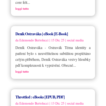
core felt...
leggi tutto
Deník Ostraváka | eBook [E-Book]
da
Edemondo Bertolucci
|
15 Dic 25
|
social media
Deník Ostraváka - Ostravák Téma identity a
patření bylo s neuvěřitelnou subtilitou proplétáno
celým příběhem, Deník Ostraváka vrstvy hloubky
pdf komplexnosti k vyprávění. Obecně...
leggi tutto
Throttled : eBooks [EPUB, PDF]
da
Edemondo Bertolucci
|
13 Dic 25
|
social media