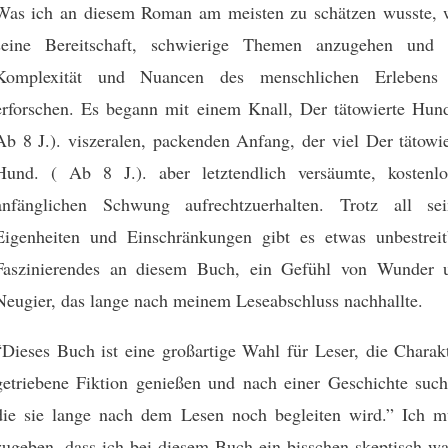
Was ich an diesem Roman am meisten zu schätzen wusste, 
seine Bereitschaft, schwierige Themen anzugehen und 
Komplexität und Nuancen des menschlichen Erlebens
erforschen. Es begann mit einem Knall, Der tätowierte Hund
Ab 8 J.). viszeralen, packenden Anfang, der viel Der tätowie
Hund. ( Ab 8 J.). aber letztendlich versäumte, kostenlo
anfänglichen Schwung aufrechtzuerhalten. Trotz all sei
Eigenheiten und Einschränkungen gibt es etwas unbestreit
Faszinierendes an diesem Buch, ein Gefühl von Wunder 
Neugier, das lange nach meinem Leseabschluss nachhallte.
“Dieses Buch ist eine großartige Wahl für Leser, die Charakt
getriebene Fiktion genießen und nach einer Geschichte such
die sie lange nach dem Lesen noch begleiten wird.” Ich m
zugeben, dass ich bei diesem Buch ein bisschen skeptisch wa