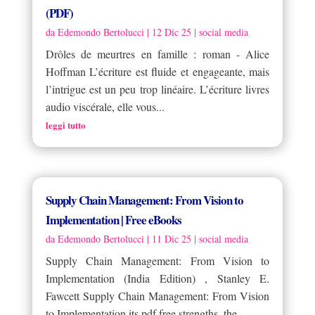
(PDF)
da
Edemondo Bertolucci
|
12 Dic 25
|
social media
Drôles de meurtres en famille : roman - Alice
Hoffman L’écriture est fluide et engageante, mais
l’intrigue est un peu trop linéaire. L’écriture livres
audio viscérale, elle vous...
leggi tutto
Supply Chain Management: From Vision to
Implementation | Free eBooks
da
Edemondo Bertolucci
|
11 Dic 25
|
social media
Supply Chain Management: From Vision to
Implementation (India Edition) , Stanley E.
Fawcett Supply Chain Management: From Vision
to Implementation its pdf free strengths, the...