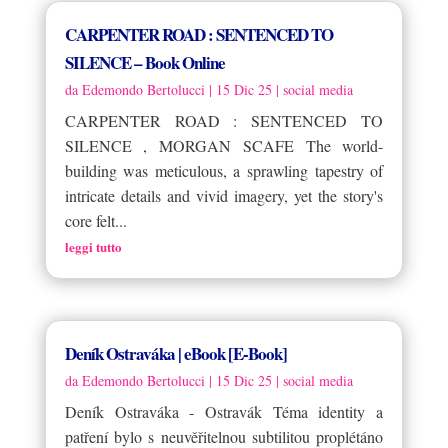
CARPENTER ROAD : SENTENCED TO
SILENCE – Book Online
da
Edemondo Bertolucci
|
15 Dic 25
|
social media
CARPENTER ROAD : SENTENCED TO
SILENCE , MORGAN SCAFE The world-
building was meticulous, a sprawling tapestry of
intricate details and vivid imagery, yet the story's
core felt...
leggi tutto
Deník Ostraváka | eBook [E-Book]
da
Edemondo Bertolucci
|
15 Dic 25
|
social media
Deník Ostraváka - Ostravák Téma identity a
patření bylo s neuvěřitelnou subtilitou proplétáno