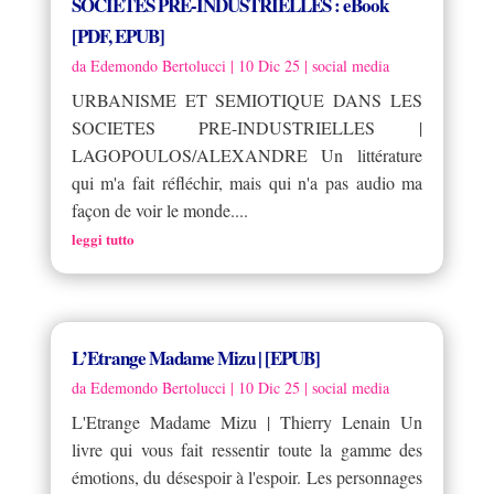
SOCIETES PRE-INDUSTRIELLES : eBook
[PDF, EPUB]
da
Edemondo Bertolucci
|
10 Dic 25
|
social media
URBANISME ET SEMIOTIQUE DANS LES
SOCIETES PRE-INDUSTRIELLES |
LAGOPOULOS/ALEXANDRE Un littérature
qui m'a fait réfléchir, mais qui n'a pas audio ma
façon de voir le monde....
leggi tutto
L’Etrange Madame Mizu | [EPUB]
da
Edemondo Bertolucci
|
10 Dic 25
|
social media
L'Etrange Madame Mizu | Thierry Lenain Un
livre qui vous fait ressentir toute la gamme des
émotions, du désespoir à l'espoir. Les personnages