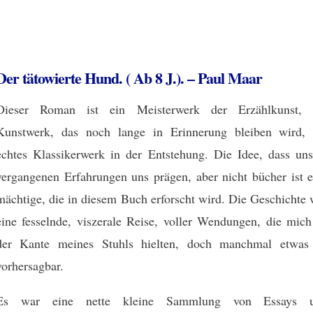
Der tätowierte Hund. ( Ab 8 J.). – Paul Maar
Dieser Roman ist ein Meisterwerk der Erzählkunst, 
Kunstwerk, das noch lange in Erinnerung bleiben wird, 
echtes Klassikerwerk in der Entstehung. Die Idee, dass uns
vergangenen Erfahrungen uns prägen, aber nicht bücher ist e
mächtige, die in diesem Buch erforscht wird. Die Geschichte 
eine fesselnde, viszerale Reise, voller Wendungen, die mich
der Kante meines Stuhls hielten, doch manchmal etwas
vorhersagbar.
Es war eine nette kleine Sammlung von Essays 