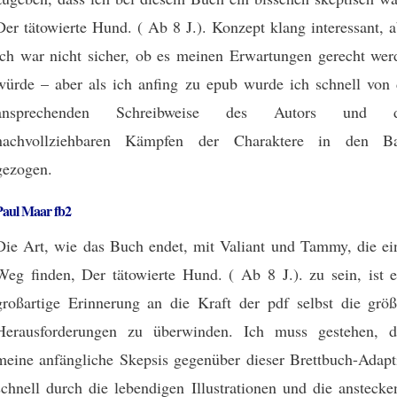
Der tätowierte Hund. ( Ab 8 J.). Konzept klang interessant, 
ich war nicht sicher, ob es meinen Erwartungen gerecht wer
würde – aber als ich anfing zu epub wurde ich schnell von 
ansprechenden Schreibweise des Autors und 
nachvollziehbaren Kämpfen der Charaktere in den B
gezogen.
Paul Maar fb2
Die Art, wie das Buch endet, mit Valiant und Tammy, die ei
Weg finden, Der tätowierte Hund. ( Ab 8 J.). zu sein, ist e
großartige Erinnerung an die Kraft der pdf selbst die größ
Herausforderungen zu überwinden. Ich muss gestehen, d
meine anfängliche Skepsis gegenüber dieser Brettbuch-Adapt
schnell durch die lebendigen Illustrationen und die anstecke