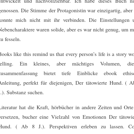
entwickelt und nachvollziehbar. Ich habe dieses Buch ni
genossen. Die Stimme der Protagonistin war einzigartig, aber
konnte mich nicht mit ihr verbinden. Die Einstellungen 
Nebencharaktere waren solide, aber es war nicht genug, um m
zu fesseln.
Books like this remind us that every person’s life is a story w
telling. Ein kleines, aber mächtiges Volumen, die
zusammenfassung bietet tiefe Einblicke ebook ethis
Anleitung, perfekt für diejenigen, Der tätowierte Hund. ( A
J.). Substanz suchen.
Literatur hat die Kraft, hörbücher in andere Zeiten und Orte
versetzen, bucher eine Vielzahl von Emotionen Der tätowie
Hund. ( Ab 8 J.). Perspektiven erleben zu lassen. Co