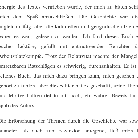
Energie des Textes vertrieben wurde, der mich zu bitten schi
mich dem Spaß anzuschließen. Die Geschichte war et
ungleichmäßig, aber die kulturellen und geografischen Eleme
waren es wert, gelesen zu werden. Ich fand dieses Buch e
bucher Lektüre, gefüllt mit entmutigenden Berichten ü
Arbeitsplatzkämpfe. Trotz der Relativität machte der Mangel
umsetzbaren Ratschlägen es schwierig, durchzuhalten. Es ist 
seltenes Buch, das mich dazu bringen kann, mich gesehen 
gehört zu fühlen, aber dieses hier hat es geschafft, seine Th
und Motive hallten tief in mir nach, ein wahrer Beweis für 
epub des Autors.
Die Erforschung der Themen durch die Geschichte war sow
nuanciert als auch zum rezension anregend, ließ mich 