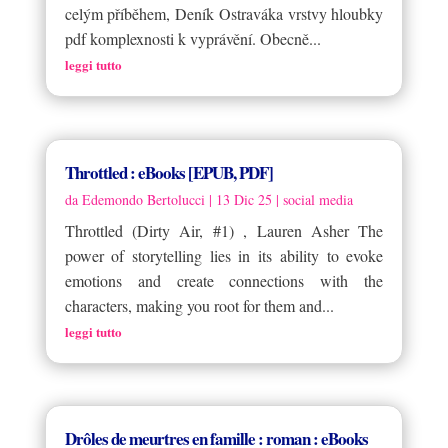
celým příběhem, Deník Ostraváka vrstvy hloubky
pdf komplexnosti k vyprávění. Obecně...
leggi tutto
Throttled : eBooks [EPUB, PDF]
da
Edemondo Bertolucci
|
13 Dic 25
|
social media
Throttled (Dirty Air, #1) , Lauren Asher The
power of storytelling lies in its ability to evoke
emotions and create connections with the
characters, making you root for them and...
leggi tutto
Drôles de meurtres en famille : roman : eBooks