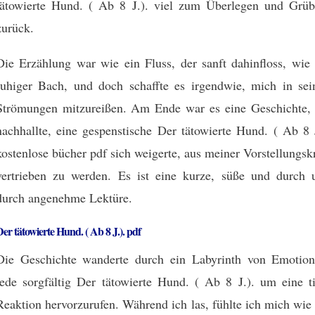
tätowierte Hund. ( Ab 8 J.). viel zum Überlegen und Grüb
zurück.
Die Erzählung war wie ein Fluss, der sanft dahinfloss, wie 
ruhiger Bach, und doch schaffte es irgendwie, mich in sei
Strömungen mitzureißen. Am Ende war es eine Geschichte, 
nachhallte, eine gespenstische Der tätowierte Hund. ( Ab 8 J
kostenlose bücher pdf sich weigerte, aus meiner Vorstellungsk
vertrieben zu werden. Es ist eine kurze, süße und durch 
durch angenehme Lektüre.
er tätowierte Hund. ( Ab 8 J.). pdf
Die Geschichte wanderte durch ein Labyrinth von Emotion
jede sorgfältig Der tätowierte Hund. ( Ab 8 J.). um eine ti
Reaktion hervorzurufen. Während ich las, fühlte ich mich wie