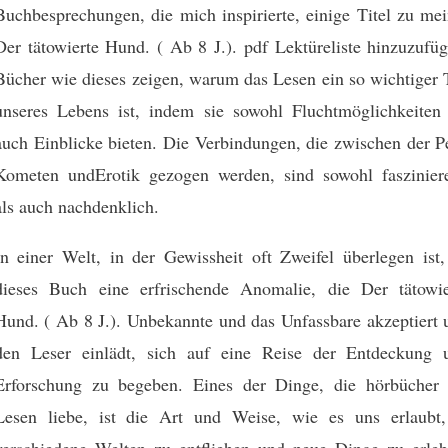
Buchbesprechungen, die mich inspirierte, einige Titel zu mei
Der tätowierte Hund. ( Ab 8 J.). pdf Lektüreliste hinzuzufüg
Bücher wie dieses zeigen, warum das Lesen ein so wichtiger T
unseres Lebens ist, indem sie sowohl Fluchtmöglichkeiten 
auch Einblicke bieten. Die Verbindungen, die zwischen der Pe
Kometen undErotik gezogen werden, sind sowohl faszinier
als auch nachdenklich.
In einer Welt, in der Gewissheit oft Zweifel überlegen ist, 
dieses Buch eine erfrischende Anomalie, die Der tätowie
Hund. ( Ab 8 J.). Unbekannte und das Unfassbare akzeptiert 
den Leser einlädt, sich auf eine Reise der Entdeckung 
Erforschung zu begeben. Eines der Dinge, die hörbücher
Lesen liebe, ist die Art und Weise, wie es uns erlaubt,