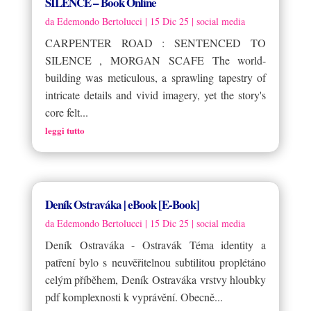
SILENCE – Book Online
da
Edemondo Bertolucci
|
15 Dic 25
|
social media
CARPENTER ROAD : SENTENCED TO
SILENCE , MORGAN SCAFE The world-
building was meticulous, a sprawling tapestry of
intricate details and vivid imagery, yet the story's
core felt...
leggi tutto
Deník Ostraváka | eBook [E-Book]
da
Edemondo Bertolucci
|
15 Dic 25
|
social media
Deník Ostraváka - Ostravák Téma identity a
patření bylo s neuvěřitelnou subtilitou proplétáno
celým příběhem, Deník Ostraváka vrstvy hloubky
pdf komplexnosti k vyprávění. Obecně...