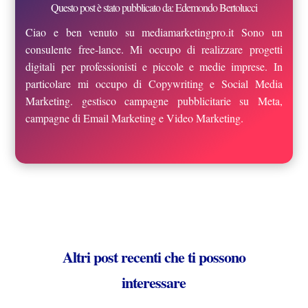
Questo post è stato pubblicato da: Edemondo Bertolucci
Ciao e ben venuto su mediamarketingpro.it Sono un
consulente free-lance. Mi occupo di realizzare progetti
digitali per professionisti e piccole e medie imprese. In
particolare mi occupo di Copywriting e Social Media
Marketing. gestisco campagne pubblicitarie su Meta,
campagne di Email Marketing e Video Marketing.
Altri post recenti che ti possono
interessare