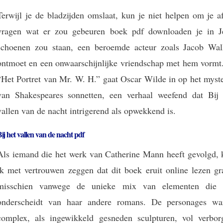
Terwijl je de bladzijden omslaat, kun je niet helpen om je a
vragen wat er zou gebeuren boek pdf downloaden je in J
schoenen zou staan, een beroemde acteur zoals Jacob Wal
ontmoet en een onwaarschijnlijke vriendschap met hem vormt.
“Het Portret van Mr. W. H.” gaat Oscar Wilde in op het myste
van Shakespeares sonnetten, een verhaal weefend dat Bij 
vallen van de nacht intrigerend als opwekkend is.
ij het vallen van de nacht pdf
Als iemand die het werk van Catherine Mann heeft gevolgd, 
ik met vertrouwen zeggen dat dit boek eruit online lezen gra
misschien vanwege de unieke mix van elementen die 
onderscheidt van haar andere romans. De personages wa
complex, als ingewikkeld gesneden sculpturen, vol verbor