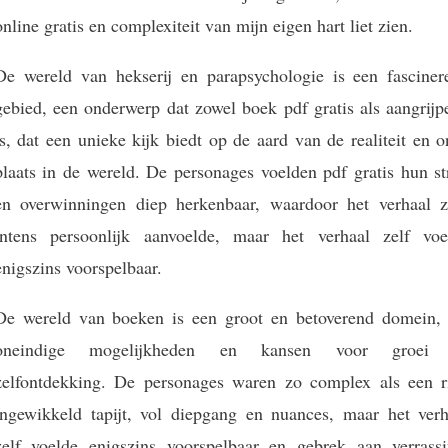
online gratis en complexiteit van mijn eigen hart liet zien.
De wereld van hekserij en parapsychologie is een fasciner
gebied, een onderwerp dat zowel boek pdf gratis als aangrijp
is, dat een unieke kijk biedt op de aard van de realiteit en 
plaats in de wereld. De personages voelden pdf gratis hun st
en overwinningen diep herkenbaar, waardoor het verhaal z
intens persoonlijk aanvoelde, maar het verhaal zelf voe
enigszins voorspelbaar.
De wereld van boeken is een groot en betoverend domein, 
oneindige mogelijkheden en kansen voor groei
zelfontdekking. De personages waren zo complex als een ri
ingewikkeld tapijt, vol diepgang en nuances, maar het verh
zelf voelde enigszins voorspelbaar en gebrek aan verrassi