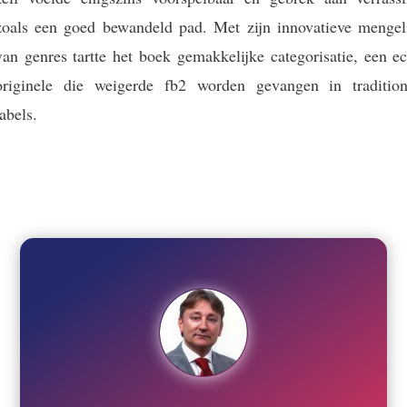
zoals een goed bewandeld pad. Met zijn innovatieve mengel
van genres tartte het boek gemakkelijke categorisatie, een e
originele die weigerde fb2 worden gevangen in tradition
labels.