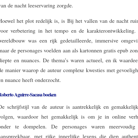
van de nacht leeservaring zorgde.
Hoewel het plot redelijk is, is Bij het vallen van de nacht ru
voor verbetering in het tempo en de karakterontwikkeling.
wereldbouw was een rijk gedetailleerde, immersive omgevi
maar de personages voelden aan als kartonnen gratis epub zon
diepte en nuances. De thema’s waren actueel, en ik waardee
de manier waarop de auteur complexe kwesties met gevoeligh
en nuance heeft onderzocht.
Roberto Aguirre-Sacasa boeken
De schrijfstijl van de auteur is aantrekkelijk en gemakkelij
volgen, waardoor het gemakkelijk is om je in online verh
onder te dompelen. De personages waren meervoudig
aanspreekbaar, met rijke innerlijke levens die diep authent