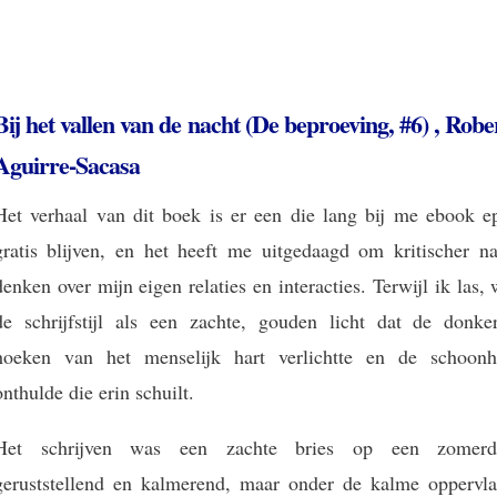
Bij het vallen van de nacht (De beproeving, #6) , Robe
Aguirre-Sacasa
Het verhaal van dit boek is er een die lang bij me ebook e
gratis blijven, en het heeft me uitgedaagd om kritischer na
denken over mijn eigen relaties en interacties. Terwijl ik las,
de schrijfstijl als een zachte, gouden licht dat de donker
hoeken van het menselijk hart verlichtte en de schoonh
onthulde die erin schuilt.
Het schrijven was een zachte bries op een zomerd
geruststellend en kalmerend, maar onder de kalme oppervla