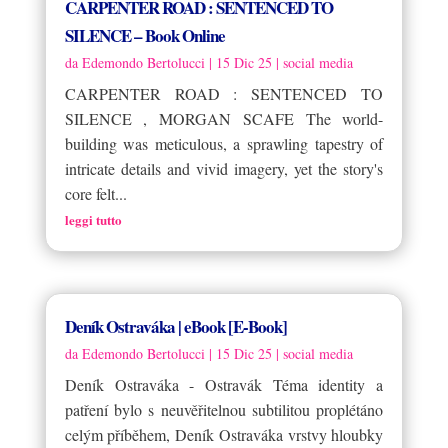
CARPENTER ROAD : SENTENCED TO
SILENCE – Book Online
da
Edemondo Bertolucci
|
15 Dic 25
|
social media
CARPENTER ROAD : SENTENCED TO
SILENCE , MORGAN SCAFE The world-
building was meticulous, a sprawling tapestry of
intricate details and vivid imagery, yet the story's
core felt...
leggi tutto
Deník Ostraváka | eBook [E-Book]
da
Edemondo Bertolucci
|
15 Dic 25
|
social media
Deník Ostraváka - Ostravák Téma identity a
patření bylo s neuvěřitelnou subtilitou proplétáno
celým příběhem, Deník Ostraváka vrstvy hloubky