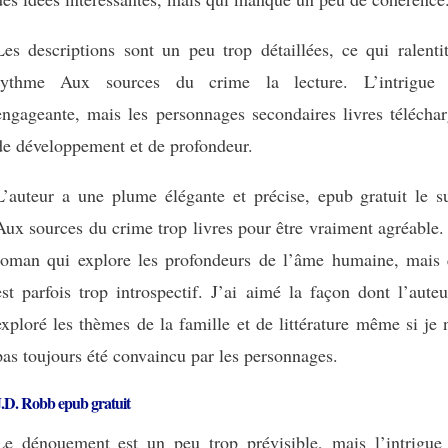
Les descriptions sont un peu trop détaillées, ce qui ralenti
rythme Aux sources du crime la lecture. L’intrigue 
engageante, mais les personnages secondaires livres téléchar
de développement et de profondeur.
L’auteur a une plume élégante et précise, epub gratuit le su
Aux sources du crime trop livres pour être vraiment agréable
roman qui explore les profondeurs de l’âme humaine, mais 
est parfois trop introspectif. J’ai aimé la façon dont l’aute
exploré les thèmes de la famille et de littérature même si je 
pas toujours été convaincu par les personnages.
.D. Robb epub gratuit
Le dénouement est un peu trop prévisible, mais l’intrigue 