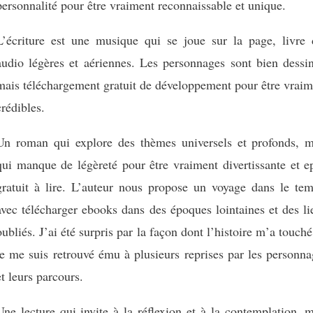
personnalité pour être vraiment reconnaissable et unique.
L’écriture est une musique qui se joue sur la page, livre 
audio légères et aériennes. Les personnages sont bien dessin
mais téléchargement gratuit de développement pour être vraim
crédibles.
Un roman qui explore des thèmes universels et profonds, m
qui manque de légèreté pour être vraiment divertissante et e
gratuit à lire. L’auteur nous propose un voyage dans le tem
avec télécharger ebooks dans des époques lointaines et des l
oubliés. J’ai été surpris par la façon dont l’histoire m’a touché
je me suis retrouvé ému à plusieurs reprises par les personn
et leurs parcours.
Une lecture qui invite à la réflexion et à la contemplation, 