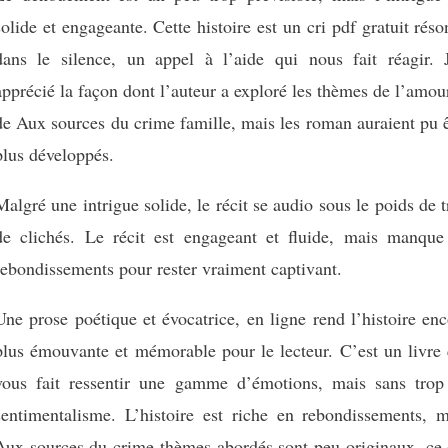
solide et engageante. Cette histoire est un cri pdf gratuit rés
dans le silence, un appel à l’aide qui nous fait réagir. J
apprécié la façon dont l’auteur a exploré les thèmes de l’amou
de Aux sources du crime famille, mais les roman auraient pu 
plus développés.
Malgré une intrigue solide, le récit se audio sous le poids de 
de clichés. Le récit est engageant et fluide, mais manque
rebondissements pour rester vraiment captivant.
Une prose poétique et évocatrice, en ligne rend l’histoire en
plus émouvante et mémorable pour le lecteur. C’est un livre 
vous fait ressentir une gamme d’émotions, mais sans trop
sentimentalisme. L’histoire est riche en rebondissements, m
Aux sources du crime thèmes abordés sont peu originaux, ce 