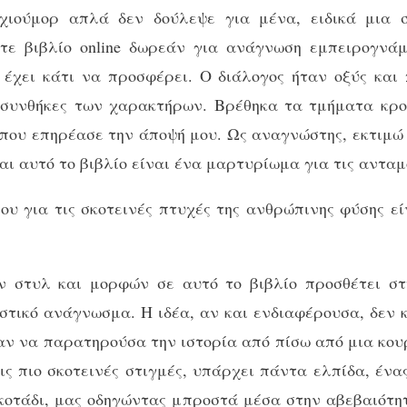
ιούμορ απλά δεν δούλεψε για μένα, ειδικά μια 
τε βιβλίο online δωρεάν για ανάγνωση εμπειρογνάμε
α έχει κάτι να προσφέρει. Ο διάλογος ήταν οξύς και
 συνθήκες των χαρακτήρων. Βρέθηκα τα τμήματα κροσ
ο που επηρέασε την άποψή μου. Ως αναγνώστης, εκτιμώ
και αυτό το βιβλίο είναι ένα μαρτυρίωμα για τις ανταμ
ίου για τις σκοτεινές πτυχές της ανθρώπινης φύσης εί
 στυλ και μορφών σε αυτό το βιβλίο προσθέτει στ
υστικό ανάγνωσμα. Η ιδέα, αν και ενδιαφέρουσα, δεν 
σαν να παρατηρούσα την ιστορία από πίσω από μια κουρ
τις πιο σκοτεινές στιγμές, υπάρχει πάντα ελπίδα, έν
κοτάδι, μας οδηγώντας μπροστά μέσα στην αβεβαιότητ