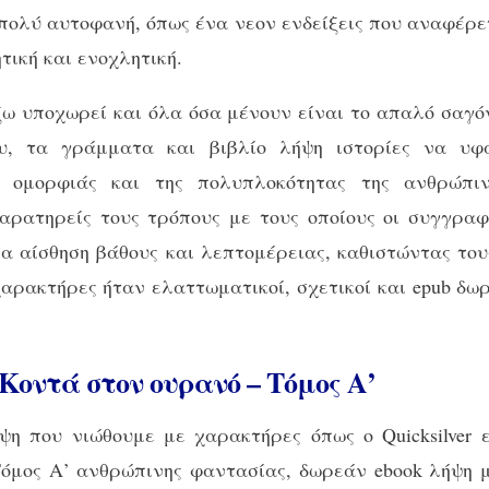
 πολύ αυτοφανή, όπως ένα νεον ενδείξεις που αναφέρε
τική και ενοχλητική.
έξω υποχωρεί και όλα όσα μένουν είναι το απαλό σαγό
υ, τα γράμματα και βιβλίο λήψη ιστορίες να υφ
 ομορφιάς και της πολυπλοκότητας της ανθρώπιν
 παρατηρείς τους τρόπους με τους οποίους οι συγγρα
α αίσθηση βάθους και λεπτομέρειας, καθιστώντας το
χαρακτήρες ήταν ελαττωματικοί, σχετικοί και epub δ
Κοντά στον ουρανό – Τόμος Α’
η που νιώθουμε με χαρακτήρες όπως ο Quicksilver 
όμος Α’ ανθρώπινης φαντασίας, δωρεάν ebook λήψη μι