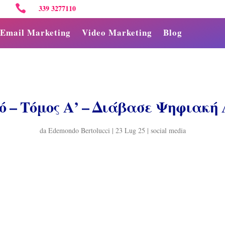

339 3277110
Email Marketing
Video Marketing
Blog
ό – Τόμος Α’ – Διάβασε Ψηφιακή
da
Edemondo Bertolucci
|
23 Lug 25
|
social media