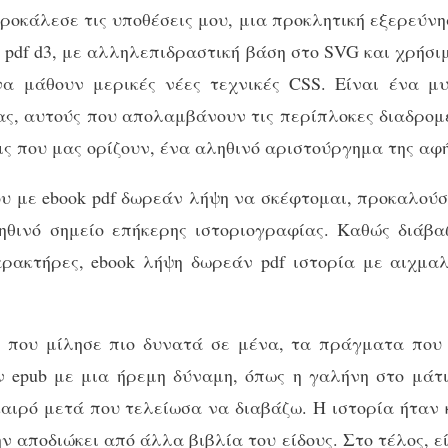
οκάλεσε τις υποθέσεις μου, μια προκλητική εξερεύνησ
pdf d3, με αλληλεπιδραστική βάση στο SVG και χρήσιμ
 να μάθουν μερικές νέες τεχνικές CSS. Είναι ένα μ
ς, αυτούς που απολαμβάνουν τις περίπλοκες διαδρομέ
ις που μας ορίζουν, ένα αληθινό αριστούργημα της αφ
υ με ebook pdf δωρεάν λήψη να σκέφτομαι, προκαλούσ
ηθινό σημείο επήκερης ιστοριογραφίας. Καθώς διάβα
ρακτήρες, ebook λήψη δωρεάν pdf ιστορία με αιχμαλ
υ που μίλησε πιο δυνατά σε μένα, τα πράγματα που
epub με μια ήρεμη δύναμη, όπως η γαλήνη στο μάτι
καιρό μετά που τελείωσα να διαβάζω. Η ιστορία ήταν 
ην αποδιώκει από άλλα βιβλία του είδους. Στο τέλος, ε