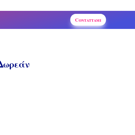
Contattami
 Δωρεάν