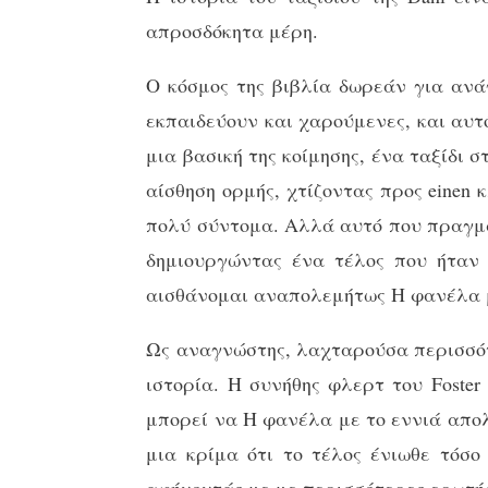
απροσδόκητα μέρη.
Ο κόσμος της βιβλία δωρεάν για ανά
εκπαιδεύουν και χαρούμενες, και αυτό
μια βασική της κοίμησης, ένα ταξίδι
αίσθηση ορμής, χτίζοντας προς einen
πολύ σύντομα. Αλλά αυτό που πραγματ
δημιουργώντας ένα τέλος που ήταν
αισθάνομαι αναπολεμήτως Η φανέλα μ
Ως αναγνώστης, λαχταρούσα περισσότ
ιστορία. Η συνήθης φλερτ του Foster
μπορεί να Η φανέλα με το εννιά απολ
μια κρίμα ότι το τέλος ένιωθε τόσο
αφήνοντάς με με περισσότερες ερωτήσ