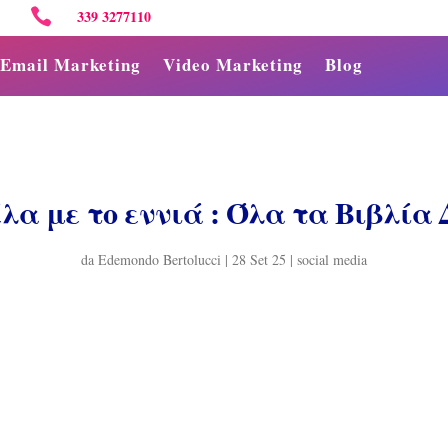

339 3277110
Email Marketing
Video Marketing
Blog
λα με το εννιά : Όλα τα Βιβλία
da
Edemondo Bertolucci
|
28 Set 25
|
social media