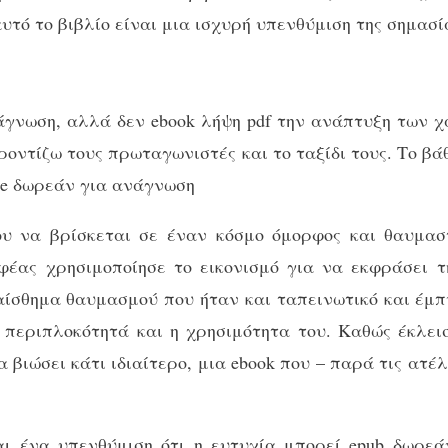
αυτό το βιβλίο είναι μια ισχυρή υπενθύμιση της σημασί
νάγνωση, αλλά δεν ebook λήψη pdf την ανάπτυξη των 
ροντίζω τους πρωταγωνιστές και το ταξίδι τους. Το βά
ine δωρεάν για ανάγνωση
υ να βρίσκεται σε έναν κόσμο όμορφος και θαυμαστ
έας χρησιμοποίησε το εικονισμό για να εκφράσει τ
αίσθημα θαυμασμού που ήταν και ταπεινωτικό και έμπ
 περιπλοκότητά και η χρησιμότητα του. Καθώς έκλεισ
 βιώσει κάτι ιδιαίτερο, μια ebook που – παρά τις ατέλ
ναι ένα υπενθύμιση ότι η ευτυχία μπορεί epub δωρεάν