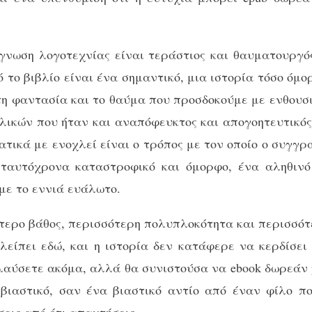
γνωση λογοτεχνίας είναι τεράστιος και θαυματουργός
 το βιβλίο είναι ένα σημαντικό, μια ιστορία τόσο όμ
 στη φαντασία και το θαύμα που προσδοκούμε με ενθουσ
 κλικών που ήταν και αναπόφευκτος και απογοητευτικό
ικά με ενοχλεί είναι ο τρόπος με τον οποίο ο συγγρ
 ταυτόχρονα καταστροφικό και όμορφο, ένα αληθινό
ε το εννιά ευάλωτο.
ερο βάθος, περισσότερη πολυπλοκότητα και περισσότ
 λείπει εδώ, και η ιστορία δεν κατάφερε να κερδίσει
αύσετε ακόμα, αλλά θα συνιστούσα να ebook δωρεάν p
 βιαστικό, σαν ένα βιαστικό αντίο από έναν φίλο π
εις από ότι απαντήσεις.