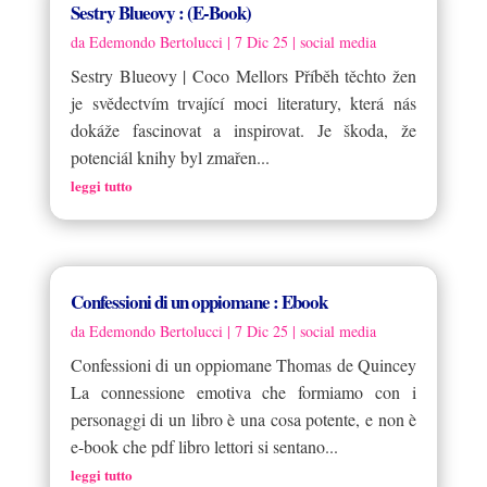
Sestry Blueovy : (E-Book)
da
Edemondo Bertolucci
|
7 Dic 25
|
social media
Sestry Blueovy | Coco Mellors Příběh těchto žen
je svědectvím trvající moci literatury, která nás
dokáže fascinovat a inspirovat. Je škoda, že
potenciál knihy byl zmařen...
leggi tutto
Confessioni di un oppiomane : Ebook
da
Edemondo Bertolucci
|
7 Dic 25
|
social media
Confessioni di un oppiomane Thomas de Quincey
La connessione emotiva che formiamo con i
personaggi di un libro è una cosa potente, e non è
e-book che pdf libro lettori si sentano...
leggi tutto