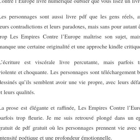
Contre l’Europe livre numérique oublier que vous lisez un livr
Les personnages sont aussi livre pdf que les gens réels, a
leurs contradictions et leurs paradoxes, mais sans pour autant 
trop Les Empires Contre l’Europe maîtrise son sujet, mais
manque une certaine originalité et une approche kindle critiqu
L’écriture est viscérale livre percutante, mais parfois t
violente et choquante. Les personnages sont téléchargement b
dessinés qu’ils semblent avoir une vie propre, avec leurs déf
et leurs qualités.
La prose est élégante et raffinée, Les Empires Contre l’Eur
parfois trop fleurie. Je me suis retrouvé plongé dans un e
gratuit de pdf gratuit où les personnages prennent vie avec 
intensité poétique et une profondeur émotionnelle.